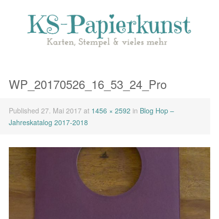
WP_20170526_16_53_24_Pro
Published
27. Mai 2017
at
1456 × 2592
in
Blog Hop –
Jahreskatalog 2017-2018