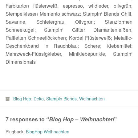
Farbkarton flüsterweiß, espresso, wildleder, olivgrün;
Stempelkissen Memento schwarz; Stampin‘ Blends Chili,
Savanne, Schiefergrau, Olivgrün; Stanzformen
Schneekugel; Stampin‘ Glitter Diamantenleißen,
Pailletten Schneeflöckchen; Kordel Flüsterweiß; Metallic-
Geschenkband in Rauchblau; Schere; Klebemittel:
Mehrzweck-Flüssigkleber, Miniklebepunkte, Stampin‘
Dimensionals
Blog Hop
,
Deko
,
Stampin Blends
,
Weihnachten
7 responses to “
Blog Hop – Weihnachten
”
Pingback:
BlogHop Weihnachten